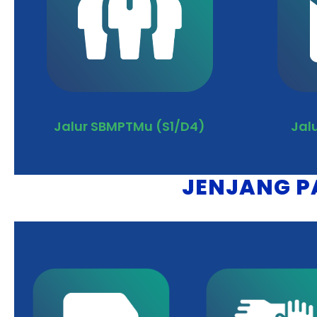
Jalur SBMPTMu (S1/D4)
Jal
JENJANG P