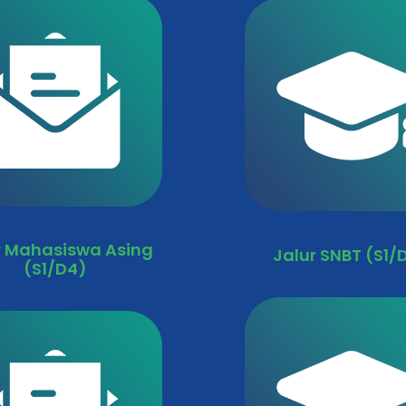
r Mahasiswa Asing
Jalur SNBT (S1/
(S1/D4)