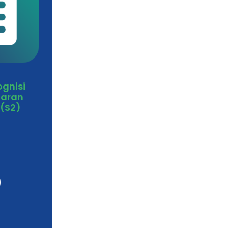
ognisi
jaran
(S2)
)