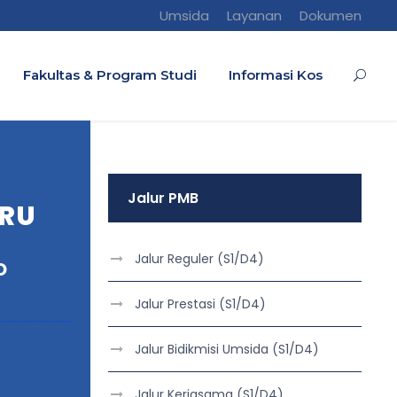
Umsida
Layanan
Dokumen
Fakultas & Program Studi
Informasi Kos
Jalur PMB
ARU
Jalur Reguler (S1/D4)
D
Jalur Prestasi (S1/D4)
Jalur Bidikmisi Umsida (S1/D4)
Jalur Kerjasama (S1/D4)