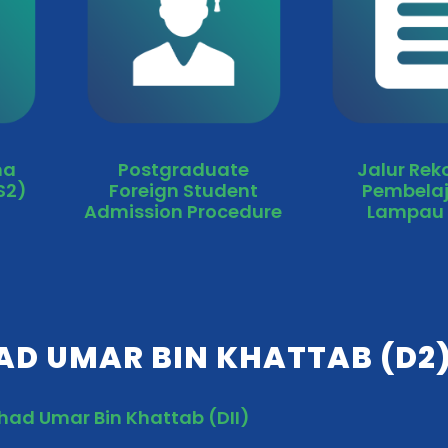
ma
Postgraduate
Jalur Rek
S2)
Foreign Student
Pembela
Admission Procedure
Lampau 
AD UMAR BIN KHATTAB (D2
`had Umar Bin Khattab (DII)