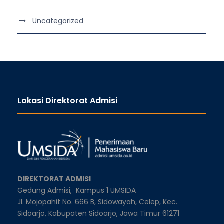
Uncategorized
Lokasi Direktorat Admisi
DIREKTORAT ADMISI
Gedung Admisi,
Kampus 1 UMSIDA
Jl. Mojopahit No. 666 B, Sidowayah, Celep, Kec.
Sidoarjo, Kabupaten Sidoarjo, Jawa Timur 61271