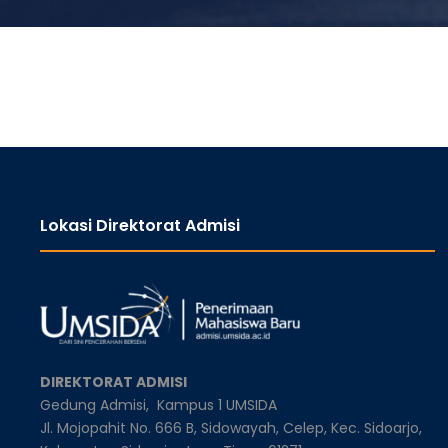
Lokasi Direktorat Admisi
DIREKTORAT ADMISI
Gedung Admisi,
Kampus 1 UMSIDA
Jl. Mojopahit No. 666 B, Sidowayah, Celep, Kec. Sidoarjo,