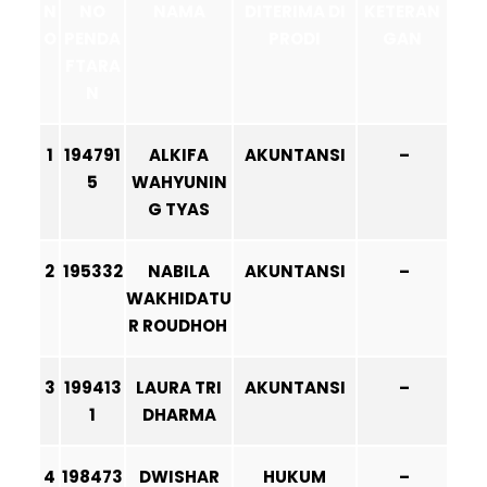
N
NO
NAMA
DITERIMA DI
KETERAN
O
PENDA
PRODI
GAN
FTARA
N
1
194791
ALKIFA
AKUNTANSI
–
5
WAHYUNIN
G TYAS
2
195332
NABILA
AKUNTANSI
–
WAKHIDATU
R ROUDHOH
3
199413
LAURA TRI
AKUNTANSI
–
1
DHARMA
4
198473
DWISHAR
HUKUM
–