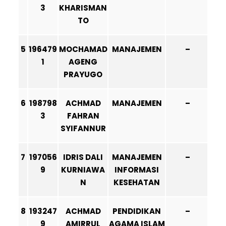
3
KHARISMAN
TO
5
196479
MOCHAMAD
MANAJEMEN
–
1
AGENG
PRAYUGO
6
198798
ACHMAD
MANAJEMEN
–
3
FAHRAN
SYIFANNUR
7
197056
IDRIS DALI
MANAJEMEN
–
9
KURNIAWA
INFORMASI
N
KESEHATAN
8
193247
ACHMAD
PENDIDIKAN
–
9
AMIRRUL
AGAMA ISLAM