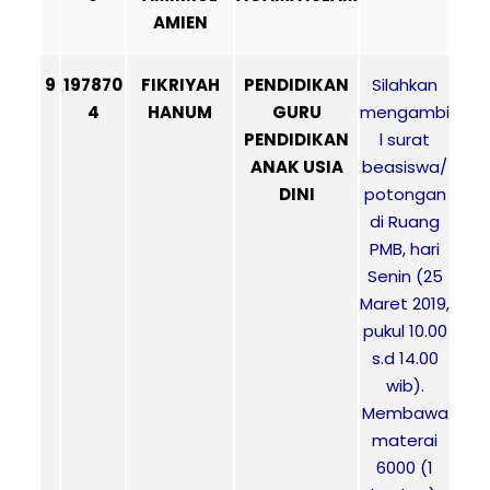
AMIEN
9
197870
FIKRIYAH
PENDIDIKAN
Silahkan
4
HANUM
GURU
mengambi
PENDIDIKAN
l surat
ANAK USIA
beasiswa/
DINI
potongan
di Ruang
PMB, hari
Senin (25
Maret 2019,
pukul 10.00
s.d 14.00
wib).
Membawa
materai
6000 (1