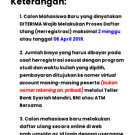
Keterangan:
1. Calon Mahasiswa Baru yang dinyatakan
DITERIMA Wajib Melakukan Proses Daftar
Ulang (Herregistrasi) maksimal
2 minggu
atau tanggal
06 April 2019
.
2. Jumlah biaya yang harus dibayar pada
saat herregistrasi sesuai dengan program
studi dan waktu kuliah yang dipilih,
pembayaran ditujukan ke nomer
virtual
account
masing-masing peserta
(bukan
nomer rekening an. pribadi)
melalui Teller
Bank Syariah Mandiri, BNI atau ATM
Bersama
3. Calon mahasiswa baru melakukan
daftar ulang secara online di web
pmb.umsida.ac.id login dengan username