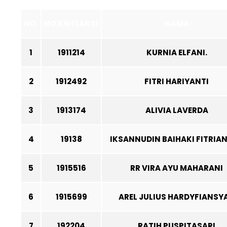
NO.
NO KWITANSI
NAMA
1
1911214
KURNIA ELFANI.
2
1912492
FITRI HARIYANTI
3
1913174
ALIVIA LAVERDA
4
19138
IKSANNUDIN BAIHAKI FITRIA
5
1915516
RR VIRA AYU MAHARANI
6
1915699
AREL JULIUS HARDYFIANSY
7
192204
RATIH PUSPITASARI