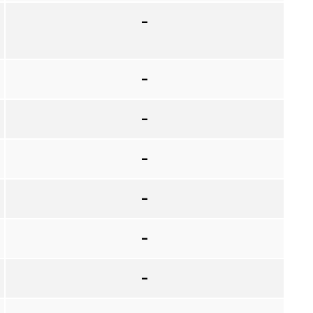
–
–
–
–
–
–
–