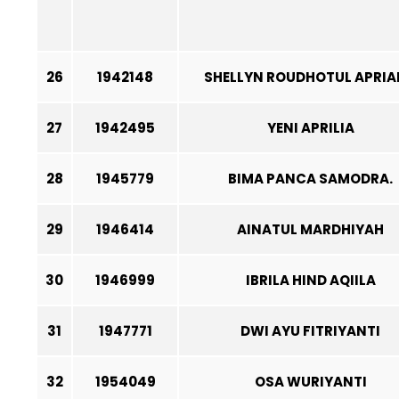
26
1942148
SHELLYN ROUDHOTUL APRI
27
1942495
YENI APRILIA
28
1945779
BIMA PANCA SAMODRA.
29
1946414
AINATUL MARDHIYAH
30
1946999
IBRILA HIND AQIILA
31
1947771
DWI AYU FITRIYANTI
32
1954049
OSA WURIYANTI