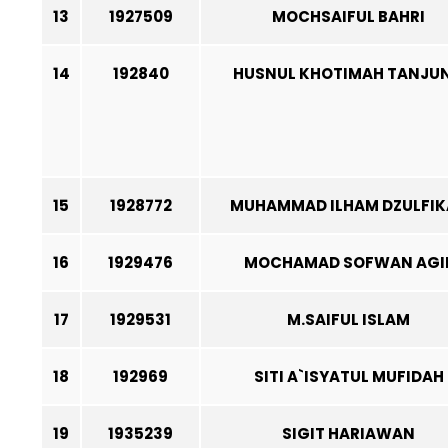
13
1927509
MOCHSAIFUL BAHRI
14
192840
HUSNUL KHOTIMAH TANJU
15
1928772
MUHAMMAD ILHAM DZULFIK
16
1929476
MOCHAMAD SOFWAN AGI
17
1929531
M.SAIFUL ISLAM
18
192969
SITI A`ISYATUL MUFIDAH
19
1935239
SIGIT HARIAWAN