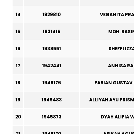
14
1929810
VEGANITA PRA
15
1931415
MOH. BASI
16
1938551
SHEFFI IZZ
17
1942441
ANNISA R
18
1945176
FABIAN GUSTAV 
19
1945483
ALLIYAH AYU PRIS
20
1945873
DYAH ALIFIA
21
1946170
AFIKAH AGU