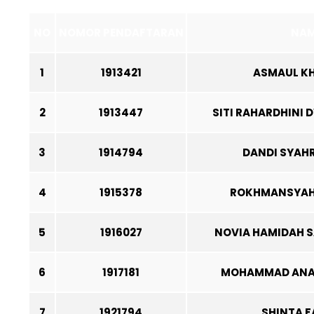
NO
NOMOR PENDAFTARAN
NA
1
1913421
ASMAUL K
2
1913447
SITI RAHARDHINI
3
1914794
DANDI SYAH
4
1915378
ROKHMANSYAH 
5
1916027
NOVIA HAMIDAH 
6
1917181
MOHAMMAD ANA
7
1921794
SHINTA 