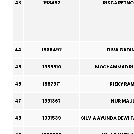
43
198492
RISCA RETNO 
44
1986492
DIVA GADIN
45
1986610
MOCHAMMAD RI
46
1987971
RIZKY RA
47
1991367
NUR MAUL
48
1991539
SILVIA AYUNDA DEWI 