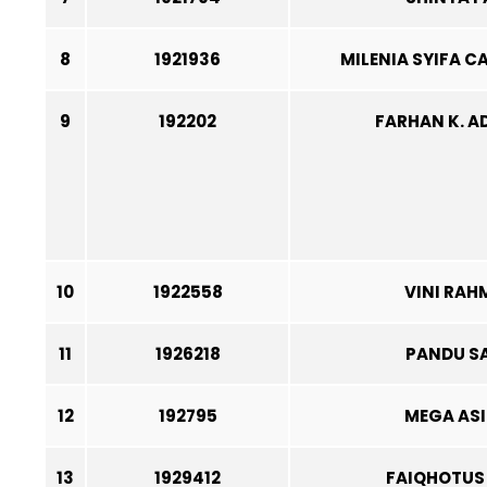
8
1921936
MILENIA SYIFA 
9
192202
FARHAN K. 
10
1922558
VINI RA
11
1926218
PANDU S
12
192795
MEGA ASI
13
1929412
FAIQHOTUS