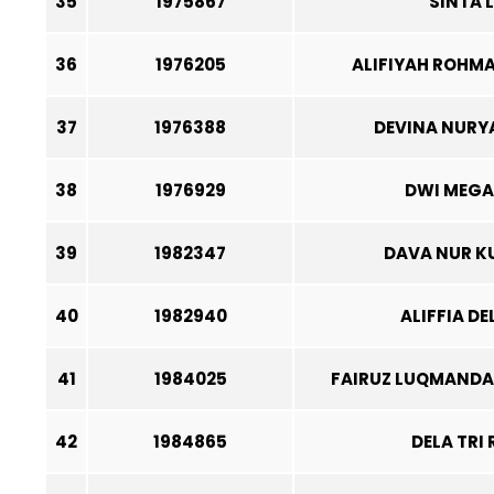
35
1975867
SINTA L
36
1976205
ALIFIYAH ROHMA
37
1976388
DEVINA NURY
38
1976929
DWI MEGA 
39
1982347
DAVA NUR 
40
1982940
ALIFFIA DE
41
1984025
FAIRUZ LUQMAND
42
1984865
DELA TRI