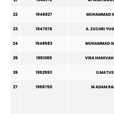
22
1946827
MUHAMMAD I
23
1947076
A. ZUCHRI Y
24
1948683
MUHAMMAD IM
25
1951065
VIRA HANIVA
26
1952993
ILMATUS 
27
1956750
M ADAM R