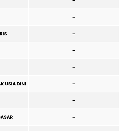
–
–
RIS
–
–
–
K USIA DINI
–
–
DASAR
–