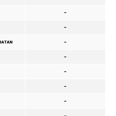
–
–
HATAN
–
–
–
–
–
–