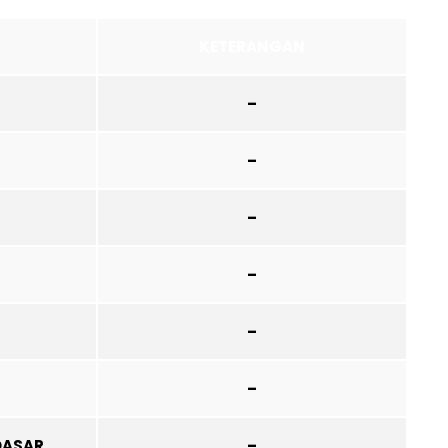
KETERANGAN
–
–
–
–
–
–
DASAR
–