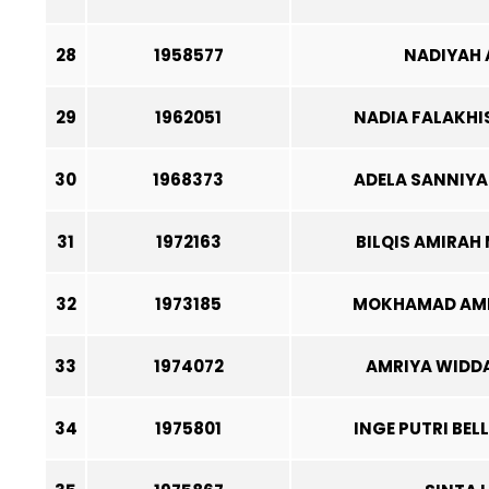
28
1958577
NADIYAH 
29
1962051
NADIA FALAKHI
30
1968373
ADELA SANNIY
31
1972163
BILQIS AMIRAH
32
1973185
MOKHAMAD AMI
33
1974072
AMRIYA WIDD
34
1975801
INGE PUTRI BEL