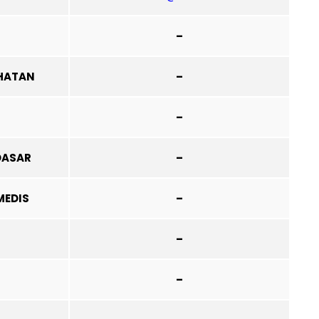
–
HATAN
–
–
DASAR
–
MEDIS
–
–
–