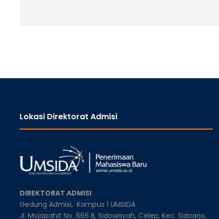
Lokasi Direktorat Admisi
DIREKTORAT ADMISI
Gedung Admisi,
Kampus 1 UMSIDA
Jl. Mojopahit No. 666 B, Sidowayah, Celep, Kec. Sidoarjo,