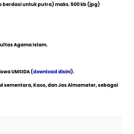
b berdasi untuk putra) maks. 500 kb (jpg)
kultas Agama Islam.
iswa UMSIDA (
download disini
).
M sementara, Kaos, dan Jas Almamater, sebagai