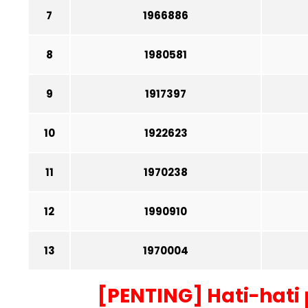
7
1966886
8
1980581
9
1917397
10
1922623
11
1
970238
12
1990910
13
1970004
[PENTING] Hati-hati