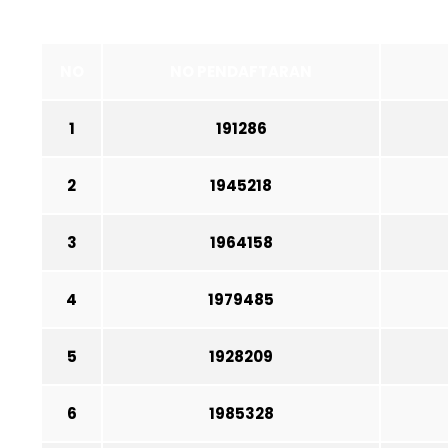
NO
NO PENDAFTARAN
1
1
91286
2
1945218
3
1964158
4
1979485
5
1928209
6
1985328