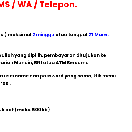
S / WA / Telepon.
asi) maksimal
2 minggu
atau tanggal
27 Maret
uliah yang dipilih, pembayaran ditujukan ke
yariah Mandiri, BNI atau ATM Bersama
gan username dan password yang sama, klik menu
rasi.
k pdf (maks. 500 kb)