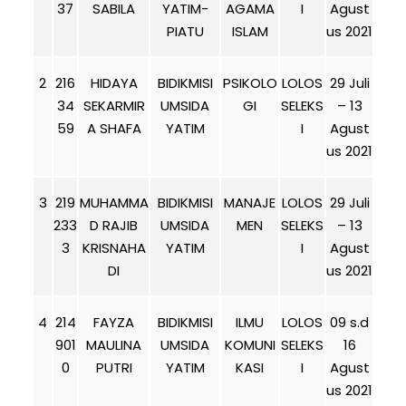
37
SABILA
YATIM-
AGAMA
I
Agust
PIATU
ISLAM
us 2021
2
216
HIDAYA
BIDIKMISI
PSIKOLO
LOLOS
29 Juli
34
SEKARMIR
UMSIDA
GI
SELEKS
– 13
59
A SHAFA
YATIM
I
Agust
us 2021
3
219
MUHAMMA
BIDIKMISI
MANAJE
LOLOS
29 Juli
233
D RAJIB
UMSIDA
MEN
SELEKS
– 13
3
KRISNAHA
YATIM
I
Agust
DI
us 2021
4
214
FAYZA
BIDIKMISI
ILMU
LOLOS
09 s.d
901
MAULINA
UMSIDA
KOMUNI
SELEKS
16
0
PUTRI
YATIM
KASI
I
Agust
us 2021