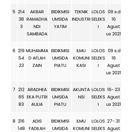
5
214
AKBAR
BIDIKMISI
TEKNIK
LOLOS
09 s.d
38
RAMADHA
UMSIDA
INDUSTRI
SELEKS
16
3
NDI
YATIM
I
Agust
SAMBADA
us 2021
6
219
MUHAMMA
BIDIKMISI
ILMU
LOLOS
09 s.d
54
D AFLAH
UMSIDA
KOMUNI
SELEKS
16
23
ZAIN
PIATU
KASI
I
Agust
us 2021
7
212
ARADHEA
BIDIKMISI
AKUNTA
LOLOS
16- 23
65
EKA PUTRI
UMSIDA
NSI
SELEKS
Agust
83
AULIA
PIATU
I
us 2021
8
216
ADIS
BIDIKMISI
ILMU
LOLOS
27- 31
148
FADILAH
UMSIDA
KOMUNI
SELEKS
Agust