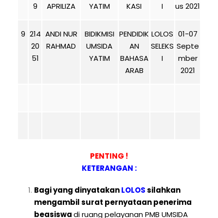
9
APRILIZA
YATIM
KASI
I
us 2021
9
214
ANDI NUR
BIDIKMISI
PENDIDIK
LOLOS
01-07
20
RAHMAD
UMSIDA
AN
SELEKS
Septe
51
YATIM
BAHASA
I
mber
ARAB
2021
PENTING !
KETERANGAN :
Bagi yang dinyatakan
LOLOS
silahkan
mengambil surat pernyataan penerima
beasiswa
di ruang pelayanan PMB UMSIDA