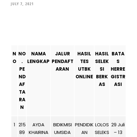
JULY 7, 2021
N
NO
NAMA
JALUR
HASIL
HASIL
BATA
O
.
LENGKAP
PENDAFT
TES
SELEK
S
PE
ARAN
UTBK
SI
HERRE
ND
ONLINE
BERK
GISTR
AF
AS
ASI
TA
RA
N
1
215
AYDA
BIDIKMISI
PENDIDIK
LOLOS
29 Juli
89
KHAIRINA
UMSIDA
AN
SELEKS
– 13