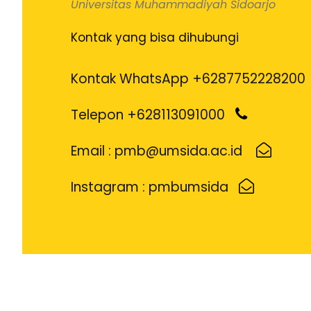
Universitas Muhammadiyah Sidoarjo
r
o
Kontak yang bisa dihubungi
i
d
Kontak WhatsApp +6287752228200
Telepon +628113091000
Email : pmb@umsida.ac.id
Instagram : pmbumsida