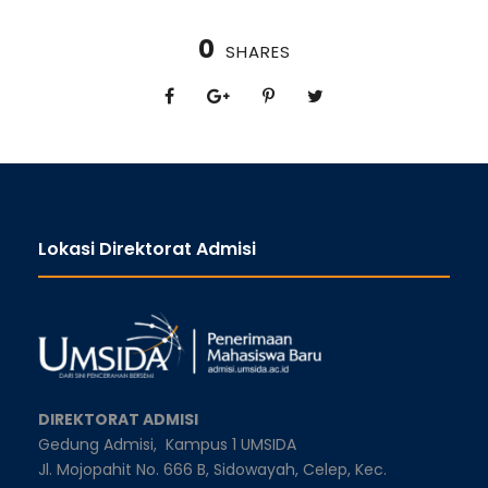
0
SHARES
Lokasi Direktorat Admisi
DIREKTORAT ADMISI
Gedung Admisi,
Kampus 1 UMSIDA
Jl. Mojopahit No. 666 B, Sidowayah, Celep, Kec.