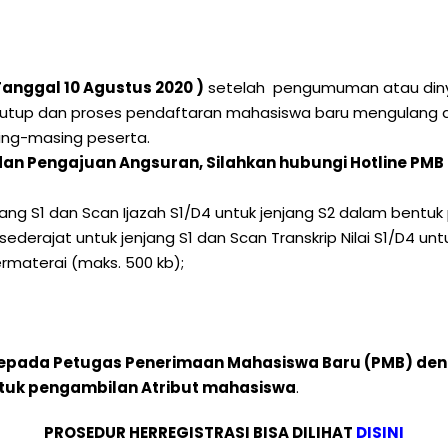
anggal 10 Agustus 2020 )
setelah pengumuman atau dinyat
tutup dan proses pendaftaran mahasiswa baru mengulang da
sing-masing peserta.
dan Pengajuan Angsuran, Silahkan hubungi Hotline PM
ng S1 dan Scan Ijazah S1/D4 untuk jenjang S2 dalam bentuk 
derajat untuk jenjang S1 dan Scan Transkrip Nilai S1/D4 unt
materai (maks. 500 kb);
 kepada Petugas Penerimaan Mahasiswa Baru (PMB) den
ntuk pengambilan Atribut mahasiswa
.
PROSEDUR HERREGISTRASI BISA DILIHAT
DISINI