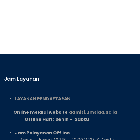
Jam Layanan
LAYANAN PENDAFTARAN
Online melalui website
admisi.umsida.ac.id
Offline Hari : Senin – Sabtu
Jam Pelayanan Offline