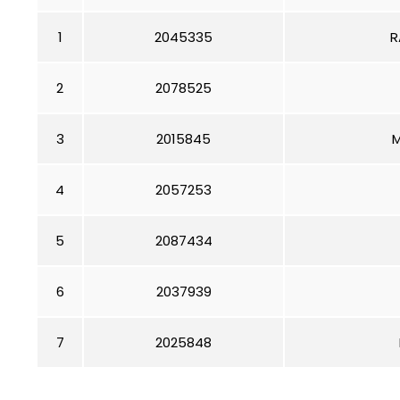
1
2045335
R
2
2078525
3
2015845
4
2057253
5
2087434
6
2037939
7
2025848