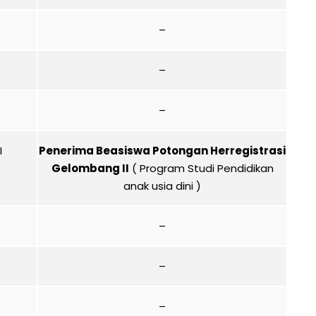
–
–
–
I
Penerima Beasiswa Potongan Herregistrasi
Gelombang II
( Program Studi Pendidikan
anak usia dini )
–
–
–