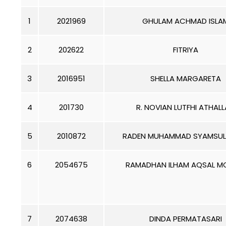
1
2021969
GHULAM ACHMAD ISLA
2
202622
FITRIYA
3
2016951
SHELLA MARGARETA
4
201730
R. NOVIAN LUTFHI ATHAL
5
2010872
RADEN MUHAMMAD SYAMSUL
6
2054675
RAMADHAN ILHAM AQSAL M
7
2074638
DINDA PERMATASARI