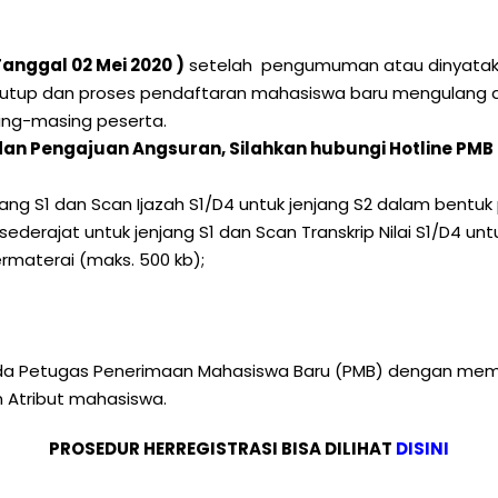
anggal 02 Mei 2020 )
setelah pengumuman atau dinyatakan 
tutup dan proses pendaftaran mahasiswa baru mengulang da
sing-masing peserta.
dan Pengajuan Angsuran, Silahkan hubungi Hotline PM
ng S1 dan Scan Ijazah S1/D4 untuk jenjang S2 dalam bentuk 
derajat untuk jenjang S1 dan Scan Transkrip Nilai S1/D4 unt
materai (maks. 500 kb);
ada Petugas Penerimaan Mahasiswa Baru (PMB) dengan membaw
 Atribut mahasiswa.
PROSEDUR HERREGISTRASI BISA DILIHAT
DISINI