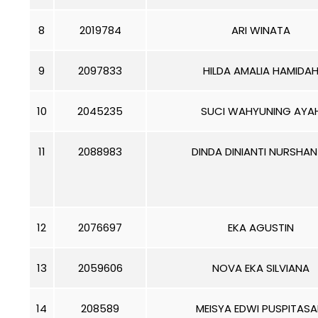
8
2019784
ARI WINATA
9
2097833
HILDA AMALIA HAMIDA
10
2045235
SUCI WAHYUNING AYA
11
2088983
DINDA DINIANTI NURSHA
12
2076697
EKA AGUSTIN
13
2059606
NOVA EKA SILVIANA
14
208589
MEISYA EDWI PUSPITASA