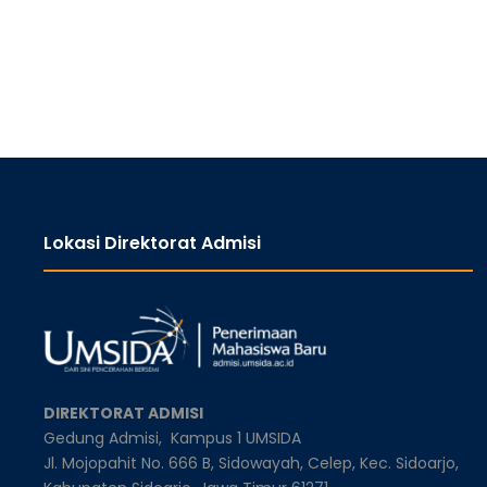
Lokasi Direktorat Admisi
DIREKTORAT ADMISI
Gedung Admisi,
Kampus 1 UMSIDA
Jl. Mojopahit No. 666 B, Sidowayah, Celep, Kec. Sidoarjo,