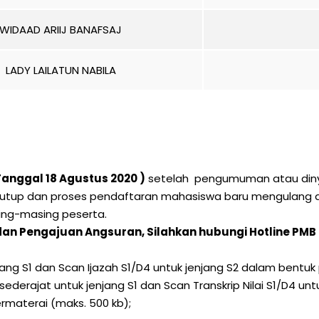
WIDAAD ARIIJ BANAFSAJ
LADY LAILATUN NABILA
anggal 18 Agustus 2020 )
setelah pengumuman atau dinyat
tutup dan proses pendaftaran mahasiswa baru mengulang da
sing-masing peserta.
dan Pengajuan Angsuran, Silahkan hubungi Hotline PM
ng S1 dan Scan Ijazah S1/D4 untuk jenjang S2 dalam bentuk 
derajat untuk jenjang S1 dan Scan Transkrip Nilai S1/D4 unt
materai (maks. 500 kb);