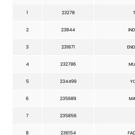
1
23278
2
23844
IN
3
231871
EN
4
232786
MU
5
234499
Y
6
235689
MA
7
235856
8
236154
FA