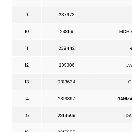
9
237973
10
238119
MOH 
11
238442
R
12
239386
CA
13
2313634
C
14
2313897
RAHMA
15
2314569
DA