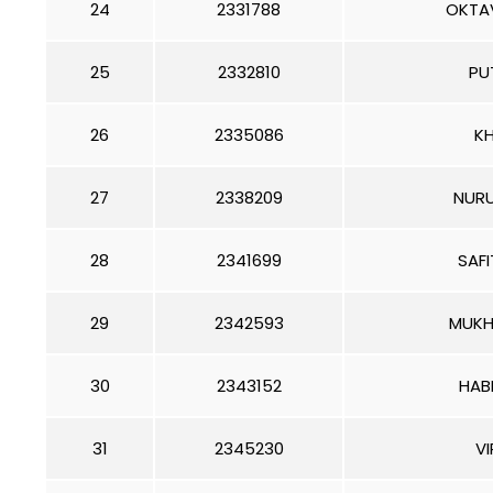
24
2331788
OKTAV
25
2332810
PU
26
2335086
KH
27
2338209
NURU
28
2341699
SAF
29
2342593
MUKH
30
2343152
HABI
31
2345230
VI