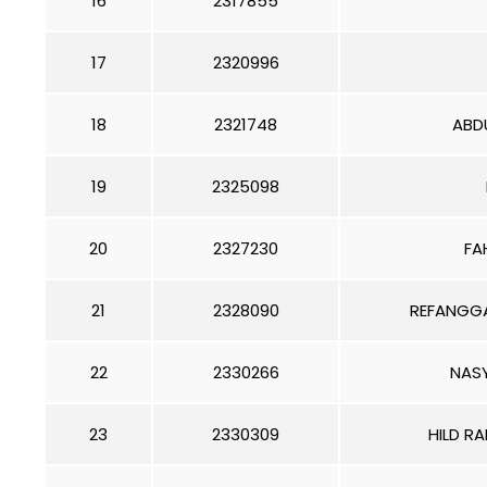
16
2317855
17
2320996
18
2321748
ABD
19
2325098
20
2327230
FA
21
2328090
REFANGG
22
2330266
NASY
23
2330309
HILD R