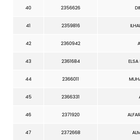
40
2356626
DI
41
2359816
ILH
42
2360942
A
43
2361684
ELSA
44
2366011
MUHA
45
2366331
46
2371920
ALFA
47
2372668
ALM