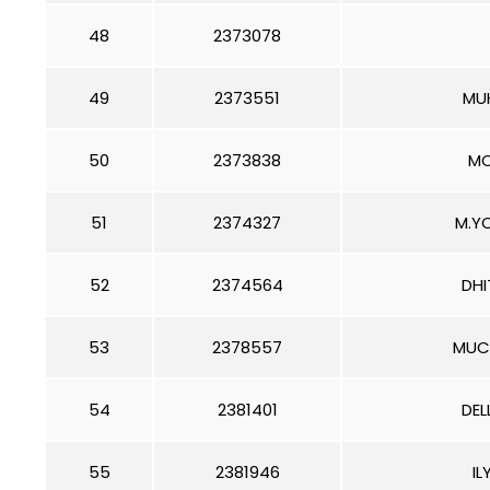
48
2373078
49
2373551
MU
50
2373838
MO
51
2374327
M.Y
52
2374564
DHI
53
2378557
MUC
54
2381401
DEL
55
2381946
I