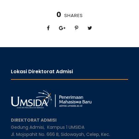
0
SHARES
Lokasi Direktorat Admisi
DIREKTORAT ADMISI
Gedung Admisi,
Kampus 1 UMSIDA
Jl. Mojopahit No. 666 B, Sidowayah, Celep, Kec.