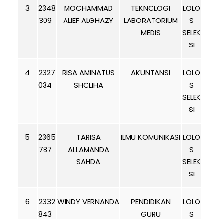
3
2348
MOCHAMMAD
TEKNOLOGI
LOLO
309
ALIEF ALGHAZY
LABORATORIUM
S
MEDIS
SELEK
SI
4
2327
RISA AMINATUS
AKUNTANSI
LOLO
034
SHOLIHA
S
SELEK
SI
5
2365
TARISA
ILMU KOMUNIKASI
LOLO
787
ALLAMANDA
S
SAHDA
SELEK
SI
6
2332
WINDY VERNANDA
PENDIDIKAN
LOLO
843
GURU
S