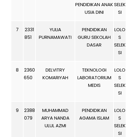
PENDIDIKAN ANAK
SELEK
USIA DINI
SI
7
2331
YULIA
PENDIDIKAN
LOLO
851
PURNAMAWATI
GURU SEKOLAH
S
DASAR
SELEK
SI
8
2360
DELVITRY
TEKNOLOGI
LOLO
650
KOMARIYAH
LABORATORIUM
S
MEDIS
SELEK
SI
9
2388
MUHAMMAD
PENDIDIKAN
LOLO
079
ARYA NANDA
AGAMA ISLAM
S
ULUL AZMI
SELEK
SI