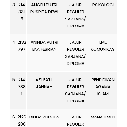
3
214
ANGELI PUTRI
JALUR
PSIKOLOGI
331
PUSPITA DEWI
REGULER
5
SARJANA/
DIPLOMA
4
2182
ANINDA PUTRI
JALUR
ILMU
797
EKA FEBRIAN
REGULER
KOMUNIKASI
SARJANA/
DIPLOMA
5
214
AZLIFATIL
JALUR
PENDIDIKAN
788
JANNAH
REGULER
AGAMA
1
SARJANA/
ISLAM
DIPLOMA
6
2126
DINDA ZULVITA
JALUR
MANAJEMEN
206
REGULER