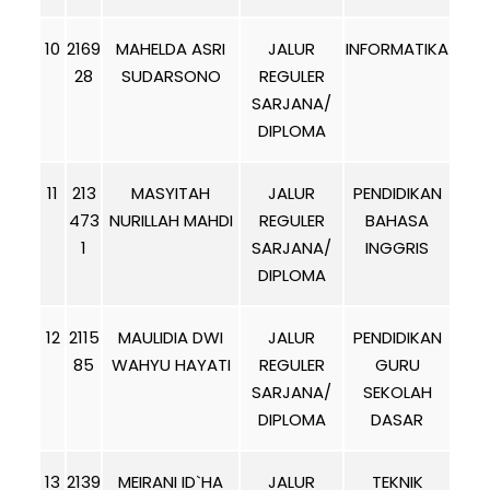
10
2169
MAHELDA ASRI
JALUR
INFORMATIKA
28
SUDARSONO
REGULER
SARJANA/
DIPLOMA
11
213
MASYITAH
JALUR
PENDIDIKAN
473
NURILLAH MAHDI
REGULER
BAHASA
1
SARJANA/
INGGRIS
DIPLOMA
12
2115
MAULIDIA DWI
JALUR
PENDIDIKAN
85
WAHYU HAYATI
REGULER
GURU
SARJANA/
SEKOLAH
DIPLOMA
DASAR
13
2139
MEIRANI ID`HA
JALUR
TEKNIK