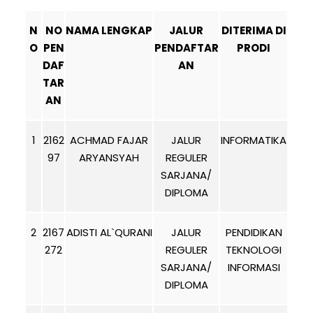
N
NO
NAMA LENGKAP
JALUR
DITERIMA DI
O
PEN
PENDAFTAR
PRODI
DAF
AN
TAR
AN
1
2162
ACHMAD FAJAR
JALUR
INFORMATIKA
97
ARYANSYAH
REGULER
SARJANA/
DIPLOMA
2
2167
ADISTI AL`QURANI
JALUR
PENDIDIKAN
272
REGULER
TEKNOLOGI
SARJANA/
INFORMASI
DIPLOMA