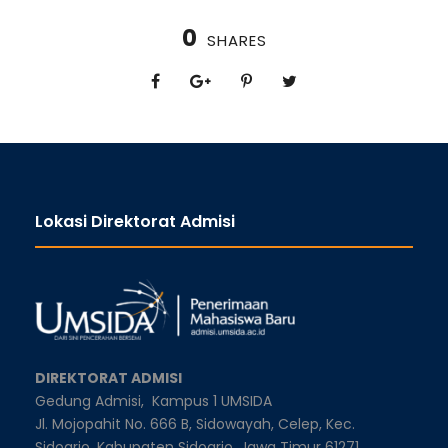
0
SHARES
Lokasi Direktorat Admisi
DIREKTORAT ADMISI
Gedung Admisi,
Kampus 1 UMSIDA
Jl. Mojopahit No. 666 B, Sidowayah, Celep, Kec.
Sidoarjo, Kabupaten Sidoarjo, Jawa Timur 61271