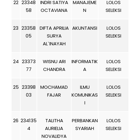
22
23348
INDRI SATIYA
MANAJEME
LOLOS
58
OCTAVIANA
N
SELEKSI
23
23358
DIFTA APRILIA
AKUNTANSI
LOLOS
05
SURYA
SELEKSI
AL`INAYAH
24
23373
WISNU ARI
INFORMATIK
LOLOS
77
CHANDRA
A
SELEKSI
25
23398
MOCHAMAD
ILMU
LOLOS
03
FAJAR
KOMUNIKAS
SELEKSI
I
26
234135
TALITHA
PERBANKAN
LOLOS
4
AURIELIA
SYARIAH
SELEKSI
NOVALIDYA