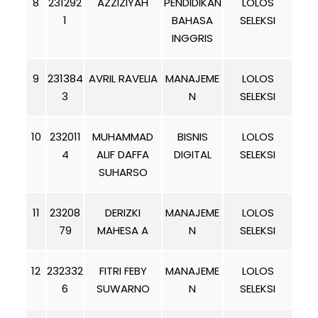
8
231292
AZZIZIYAH
PENDIDIKAN
LOLOS
1
BAHASA
SELEKSI
INGGRIS
9
231384
AVRIL RAVELIA
MANAJEME
LOLOS
3
N
SELEKSI
10
232011
MUHAMMAD
BISNIS
LOLOS
4
ALIF DAFFA
DIGITAL
SELEKSI
SUHARSO
11
23208
DERIZKI
MANAJEME
LOLOS
79
MAHESA A
N
SELEKSI
12
232332
FITRI FEBY
MANAJEME
LOLOS
6
SUWARNO
N
SELEKSI