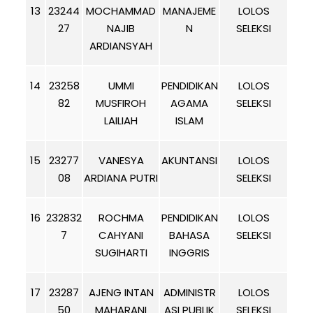
13
23244
MOCHAMMAD
MANAJEME
LOLOS
27
NAJIB
N
SELEKSI
ARDIANSYAH
14
23258
UMMI
PENDIDIKAN
LOLOS
82
MUSFIROH
AGAMA
SELEKSI
LAILIAH
ISLAM
15
23277
VANESYA
AKUNTANSI
LOLOS
08
ARDIANA PUTRI
SELEKSI
16
232832
ROCHMA
PENDIDIKAN
LOLOS
7
CAHYANI
BAHASA
SELEKSI
SUGIHARTI
INGGRIS
17
23287
AJENG INTAN
ADMINISTR
LOLOS
50
MAHARANI
ASI PUBLIK
SELEKSI