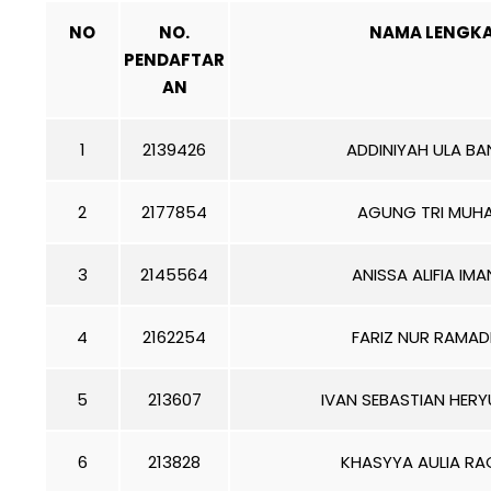
NO
NO.
NAMA LENGK
PENDAFTAR
AN
1
2139426
ADDINIYAH ULA B
2
2177854
AGUNG TRI MUH
3
2145564
ANISSA ALIFIA IMA
4
2162254
FARIZ NUR RAMA
5
213607
IVAN SEBASTIAN HERY
6
213828
KHASYYA AULIA R