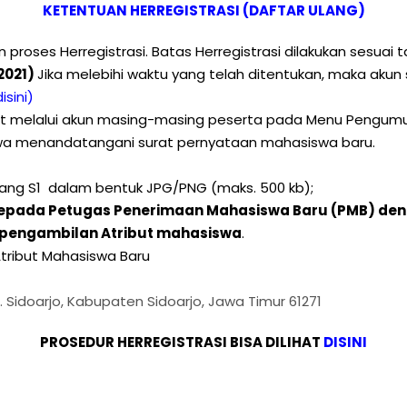
KETENTUAN HERREGISTRASI (DAFTAR ULANG)
proses Herregistrasi. Batas Herregistrasi dilakukan sesuai 
 2021)
Jika melebihi waktu yang telah ditentukan, maka akun
isini)
hat melalui akun masing-masing peserta pada Menu Pengumu
iswa menandatangani surat pernyataan mahasiswa baru.
jang S1 dalam bentuk JPG/PNG (maks. 500 kb);
n kepada Petugas Penerimaan Mahasiswa Baru (PMB) de
pengambilan Atribut mahasiswa
.
tribut Mahasiswa Baru
c. Sidoarjo, Kabupaten Sidoarjo, Jawa Timur 61271
PROSEDUR HERREGISTRASI BISA DILIHAT
DISINI