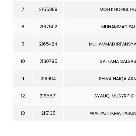
7
2155388
MOH KHOIRUL H
8
2167502
MUHAMMAD FAU
9
2165424
MUHAMMAD IRFANSYA
10
2130785
SAFFANA SALSAB
11
216994
SHIVA HAIQA AR
12
2165571
SYAUQI MUSYRIF CH
13
215135
WAHYU HIKMATIARUN