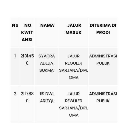
No
NO
NAMA
JALUR
DITERIMA DI
KWIT
MASUK
PRODI
ANSI
1
213145
SYAFIRA
JALUR
ADMINISTRASI
0
ADELIA
REGULER
PUBLIK
SUKMA
SARJANA/DIPL
OMA
2
211783
IIS DWI
JALUR
ADMINISTRASI
0
ARIZQI
REGULER
PUBLIK
SARJANA/DIPL
OMA