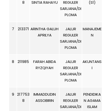
8
SINTIA RAHAYU
REGULER
(S1)
SARJANA/DI
PLOMA
7
213371
ARINTHA GALUH
JALUR
MANAJEME
APRILYA
REGULER
N
SARJANA/DI
PLOMA
8
211985
FARAH ABIDA
JALUR
AKUNTANS
RYZQIYAH
REGULER
I
SARJANA/DI
PLOMA
9
217753
IMMADDUDIN
JALUR
PENDIDIKA
8
ASSOBIRIN
REGULER
N AGAMA
SARJANA/DI
ISLAM