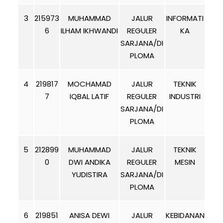
3
215973
MUHAMMAD
JALUR
INFORMATI
6
ILHAM IKHWANDI
REGULER
KA
SARJANA/DI
PLOMA
4
219817
MOCHAMAD
JALUR
TEKNIK
7
IQBAL LATIF
REGULER
INDUSTRI
SARJANA/DI
PLOMA
5
212899
MUHAMMAD
JALUR
TEKNIK
0
DWI ANDIKA
REGULER
MESIN
YUDISTIRA
SARJANA/DI
PLOMA
6
219851
ANISA DEWI
JALUR
KEBIDANAN