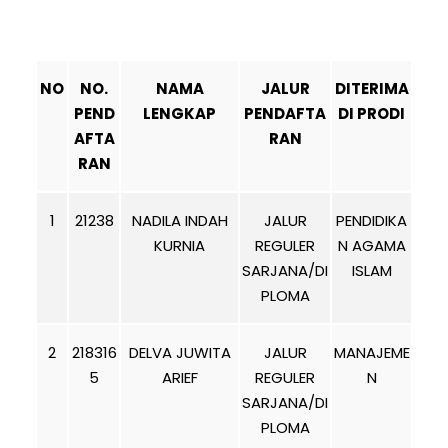
NO
NO.
NAMA
JALUR
DITERIMA
PEND
LENGKAP
PENDAFTA
DI PRODI
AFTA
RAN
RAN
1
21238
NADILA INDAH
JALUR
PENDIDIKA
KURNIA
REGULER
N AGAMA
SARJANA/DI
ISLAM
PLOMA
2
218316
DELVA JUWITA
JALUR
MANAJEME
5
ARIEF
REGULER
N
SARJANA/DI
PLOMA