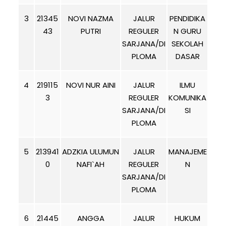
3
21345
NOVI NAZMA
JALUR
PENDIDIKA
43
PUTRI
REGULER
N GURU
SARJANA/DI
SEKOLAH
PLOMA
DASAR
4
219115
NOVI NUR AINI
JALUR
ILMU
3
REGULER
KOMUNIKA
SARJANA/DI
SI
PLOMA
5
213941
ADZKIA ULUMUN
JALUR
MANAJEME
0
NAFI`AH
REGULER
N
SARJANA/DI
PLOMA
6
21445
ANGGA
JALUR
HUKUM