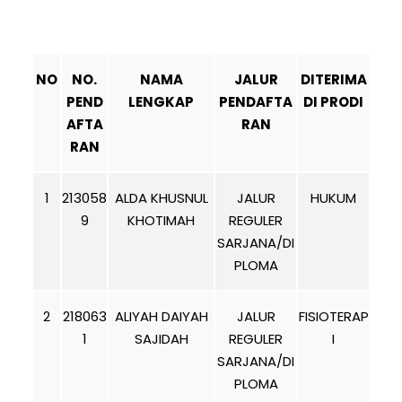
NO
NO.
NAMA
JALUR
DITERIMA
PEND
LENGKAP
PENDAFTA
DI PRODI
AFTA
RAN
RAN
1
213058
ALDA KHUSNUL
JALUR
HUKUM
9
KHOTIMAH
REGULER
SARJANA/DI
PLOMA
2
218063
ALIYAH DAIYAH
JALUR
FISIOTERAP
1
SAJIDAH
REGULER
I
SARJANA/DI
PLOMA