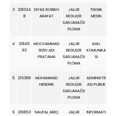
3
218334
DIYAS ROBIKH
JALUR
TEKNIK
8
ARAFAT
REGULER
MESIN
SARJANA/DI
PLOMA
4
21845
MOCHAMMAD
JALUR
ILMU
93
RIZKI ADI
REGULER
KOMUNIKA
PRATAMA
SARJANA/DI
SI
PLOMA
5
215389
MUHAMMAD
JALUR
ADMINISTR
HENDRIK
REGULER
ASI PUBLIK
SARJANA/DI
PLOMA
6
216853
NAUFAL ARIQ
JALUR
INFORMATI