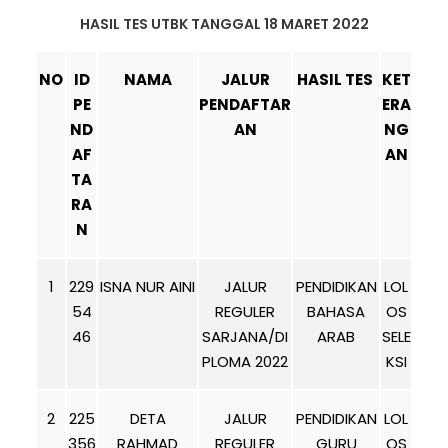
HASIL TES UTBK TANGGAL 18 MARET 2022
NO
ID
NAMA
JALUR
HASIL TES
KET
PE
PENDAFTAR
ERA
ND
AN
NG
AF
AN
TA
RA
N
1
229
ISNA NUR AINI
JALUR
PENDIDIKAN
LOL
54
REGULER
BAHASA
OS
46
SARJANA/DI
ARAB
SELE
PLOMA 2022
KSI
2
225
DETA
JALUR
PENDIDIKAN
LOL
356
RAHMAD
REGULER
GURU
OS