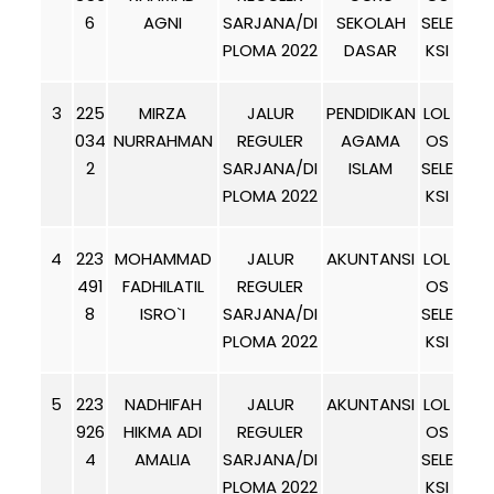
6
AGNI
SARJANA/DI
SEKOLAH
SELE
PLOMA 2022
DASAR
KSI
3
225
MIRZA
JALUR
PENDIDIKAN
LOL
034
NURRAHMAN
REGULER
AGAMA
OS
2
SARJANA/DI
ISLAM
SELE
PLOMA 2022
KSI
4
223
MOHAMMAD
JALUR
AKUNTANSI
LOL
491
FADHILATIL
REGULER
OS
8
ISRO`I
SARJANA/DI
SELE
PLOMA 2022
KSI
5
223
NADHIFAH
JALUR
AKUNTANSI
LOL
926
HIKMA ADI
REGULER
OS
4
AMALIA
SARJANA/DI
SELE
PLOMA 2022
KSI