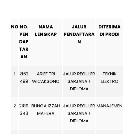
NO
NO.
NAMA
JALUR
DITERIMA
PEN
LENGKAP
PENDAFTARA
DI PRODI
DAF
N
TAR
AN
1
2162
ARIEF TRI
JALUR REGULER
TEKNIK
499
WICAKSONO
SARJANA /
ELEKTRO
DIPLOMA
2
2189
BUNGA IZZAH
JALUR REGULER
MANAJEMEN
343
MAHERA
SARJANA /
DIPLOMA