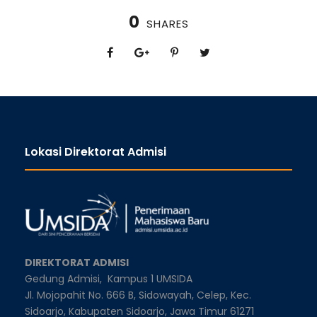
0
SHARES
Lokasi Direktorat Admisi
DIREKTORAT ADMISI
Gedung Admisi,
Kampus 1 UMSIDA
Jl. Mojopahit No. 666 B, Sidowayah, Celep, Kec.
Sidoarjo, Kabupaten Sidoarjo, Jawa Timur 61271