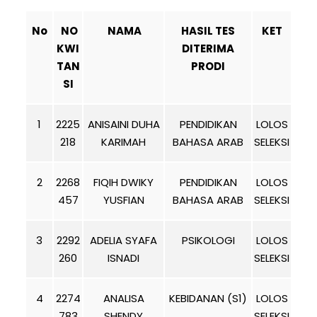
No
NO
NAMA
HASIL TES
KET
KWI
DITERIMA
TAN
PRODI
SI
1
2225
ANISAINI DUHA
PENDIDIKAN
LOLOS
218
KARIMAH
BAHASA ARAB
SELEKSI
2
2268
FIQIH DWIKY
PENDIDIKAN
LOLOS
457
YUSFIAN
BAHASA ARAB
SELEKSI
3
2292
ADELIA SYAFA
PSIKOLOGI
LOLOS
260
ISNADI
SELEKSI
4
2274
ANALISA
KEBIDANAN (S1)
LOLOS
783
SHENDY
SELEKSI