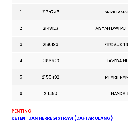
1
2174745
ARIZKI AMAL
2
2148123
AISYAH DWI PUT
3
2160183
FIIRDAUS TR
4
2185520
LAVEDA N
5
2155492
M. ARIF RA
6
211480
NANDA S
PENTING !
KETENTUAN HERREGISTRASI (DAFTAR ULANG)