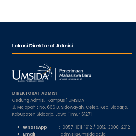
Lokasi Direktorat Admisi
DIREKTORAT ADMISI
Gedung Admisi,
Kampus 1 UMSIDA
Jl. Mojopahit No. 666 B, Sidowayah, Celep, Kec. Sidoarjo,
Kabupaten Sidoarjo, Jawa Timur 61271
WhatsApp
:
0857-1011-1912
/
0812-3000-2012
Email
:
admisi@umsida.ac.id