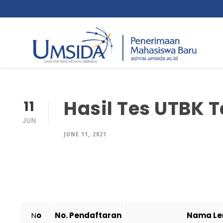
Hasil Tes UTBK T
11
JUN
JUNE 11, 2021
N
o
No. Pendaftaran
Nama Le