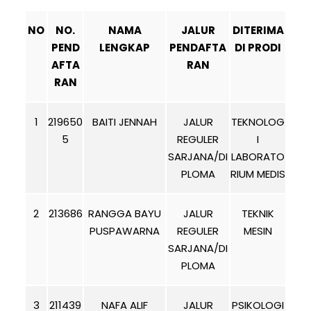
NO
NO.
NAMA
JALUR
DITERIMA
PEND
LENGKAP
PENDAFTA
DI PRODI
AFTA
RAN
RAN
1
219650
BAITI JENNAH
JALUR
TEKNOLOG
5
REGULER
I
SARJANA/DI
LABORATO
PLOMA
RIUM MEDIS
2
213686
RANGGA BAYU
JALUR
TEKNIK
PUSPAWARNA
REGULER
MESIN
SARJANA/DI
PLOMA
3
211439
NAFA ALIF
JALUR
PSIKOLOGI