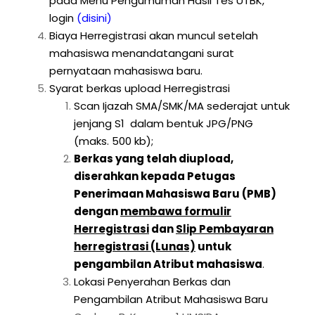
pada Menu Pengumuman Hasil Tes UTBK,
login
(disini)
Biaya Herregistrasi akan muncul setelah
mahasiswa menandatangani surat
pernyataan mahasiswa baru.
Syarat berkas upload Herregistrasi
Scan Ijazah SMA/SMK/MA sederajat untuk
jenjang S1 dalam bentuk JPG/PNG
(maks. 500 kb);
Berkas yang telah diupload,
diserahkan kepada Petugas
Penerimaan Mahasiswa Baru (PMB)
dengan
membawa formulir
Herregistrasi
dan
Slip Pembayaran
herregistrasi (Lunas)
untuk
pengambilan Atribut mahasiswa
.
Lokasi Penyerahan Berkas dan
Pengambilan Atribut Mahasiswa Baru