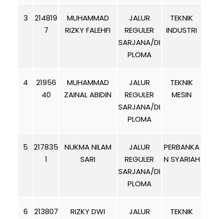
3
214819
MUHAMMAD
JALUR
TEKNIK
7
RIZKY FALEHFI
REGULER
INDUSTRI
SARJANA/DI
PLOMA
4
21956
MUHAMMAD
JALUR
TEKNIK
40
ZAINAL ABIDIN
REGULER
MESIN
SARJANA/DI
PLOMA
5
217835
NUKMA NILAM
JALUR
PERBANKA
1
SARI
REGULER
N SYARIAH
SARJANA/DI
PLOMA
6
213807
RIZKY DWI
JALUR
TEKNIK