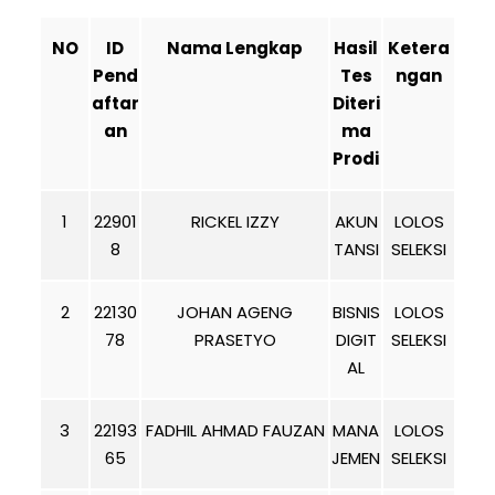
NO
ID
Nama Lengkap
Hasil
Ketera
Pend
Tes
ngan
aftar
Diteri
an
ma
Prodi
1
22901
RICKEL IZZY
AKUN
LOLOS
8
TANSI
SELEKSI
2
22130
JOHAN AGENG
BISNIS
LOLOS
78
PRASETYO
DIGIT
SELEKSI
AL
3
22193
FADHIL AHMAD FAUZAN
MANA
LOLOS
65
JEMEN
SELEKSI