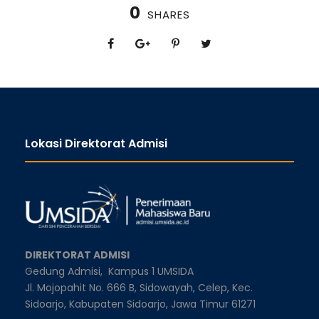
0
SHARES
Lokasi Direktorat Admisi
DIREKTORAT ADMISI
Gedung Admisi,
Kampus 1 UMSIDA
Jl. Mojopahit No. 666 B, Sidowayah, Celep, Kec.
Sidoarjo, Kabupaten Sidoarjo, Jawa Timur 61271