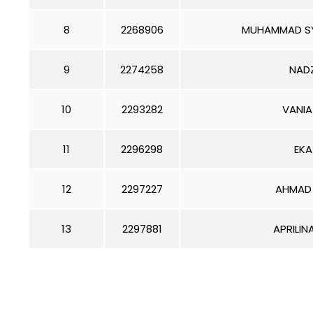
8
2268906
MUHAMMAD SY
9
2274258
NADZ
10
2293282
VANIA
11
2296298
EKA
12
2297227
AHMAD 
13
2297881
APRILI