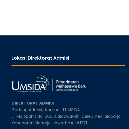
Lokasi Direktorat Admisi
DIREKTORAT ADMISI
Gedung Admisi,
Kampus 1 UMSIDA
Jl. Mojopahit No. 666 B, Sidowayah, Celep, Kec. Sidoarjo,
Kabupaten Sidoarjo, Jawa Timur 61271