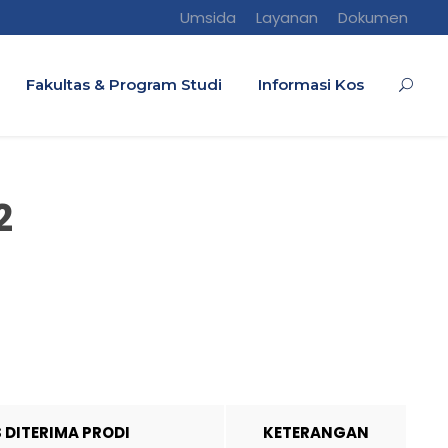
Umsida
Layanan
Dokumen
Fakultas & Program Studi
Informasi Kos
2
S DITERIMA PRODI
KETERANGAN