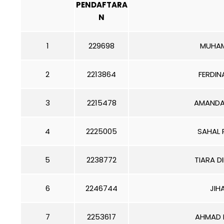
PENDAFTARA
N
1
229698
MUHAM
2
2213864
FERDIN
3
2215478
AMANDA 
4
2225005
SAHAL 
5
2238772
TIARA D
6
2246744
JIH
7
2253617
AHMAD 