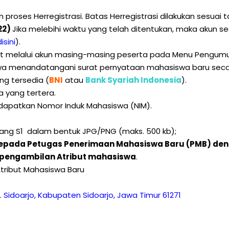
proses Herregistrasi. Batas Herregistrasi dilakukan sesuai 
022)
Jika melebihi waktu yang telah ditentukan, maka akun s
isini
).
hat melalui akun masing-masing peserta pada Menu Pengumu
swa menandatangani surat pernyataan mahasiswa baru seca
ng tersedia (
BNI
atau
Bank Syariah Indonesia
).
a yang tertera.
endapatkan Nomor Induk Mahasiswa (NIM).
jang S1 dalam bentuk JPG/PNG (maks. 500 kb);
 kepada Petugas Penerimaan Mahasiswa Baru (PMB) den
 pengambilan Atribut mahasiswa
.
tribut Mahasiswa Baru
c. Sidoarjo, Kabupaten Sidoarjo, Jawa Timur 61271