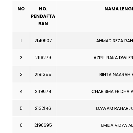
NO
NO.
NAMA LENG
PENDAFTA
RAN
1
2140907
AHMAD REZA RA
2
2116279
AZRIL IRAKA DWI 
3
2181355
BINTA NAARAH 
4
2119674
CHARISMA FRIDHA 
5
2132146
DAWAM RAHARJO
6
2196695
EMILIA VIDYA A