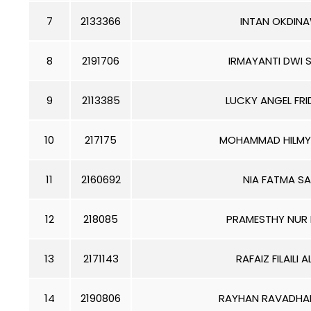
7
2133366
INTAN OKDIN
8
2191706
IRMAYANTI DWI 
9
2113385
LUCKY ANGEL FRI
10
217175
MOHAMMAD HILMY
11
2160692
NIA FATMA SA
12
218085
PRAMESTHY NUR 
13
2171143
RAFAIZ FILAILI A
14
2190806
RAYHAN RAVADHA