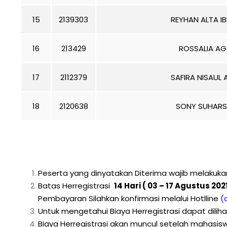
15
2139303
REYHAN ALTA I
16
213429
ROSSALIA A
17
2112379
SAFIRA NISAUL 
18
2120638
SONY SUHAR
Peserta yang dinyatakan Diterima wajib melakukan 
Batas Herregistrasi
14 Hari ( 03 – 17 Agustus 202
Pembayaran Silahkan konfirmasi melalui Hotlline
(d
Untuk mengetahui Biaya Herregistrasi dapat dili
Biaya Herregistrasi akan muncul setelah mahas