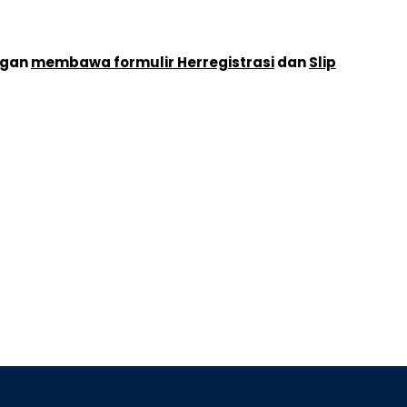
ngan
membawa formulir Herregistrasi
dan
Slip