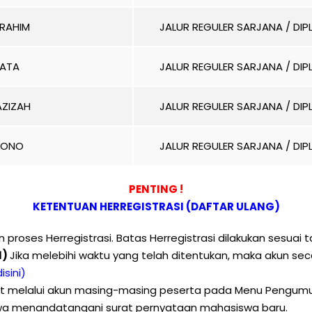
BRAHIM
JALUR REGULER SARJANA / DI
GATA
JALUR REGULER SARJANA / DI
AZIZAH
JALUR REGULER SARJANA / DI
SONO
JALUR REGULER SARJANA / DI
PENTING !
KETENTUAN HERREGISTRASI (DAFTAR ULANG)
proses Herregistrasi. Batas Herregistrasi dilakukan sesuai 
1)
Jika melebihi waktu yang telah ditentukan, maka akun se
isini)
hat melalui akun masing-masing peserta pada Menu Pengumu
iswa menandatangani surat pernyataan mahasiswa baru.