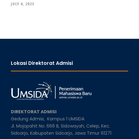
JULY 4, 2023
Lokasi Direktorat Admisi
DIREKTORAT ADMISI
Gedung Admisi,
Kampus 1 UMSIDA
Jl. Mojopahit No. 666 B, Sidowayah, Celep, Kec.
Sidoarjo, Kabupaten Sidoarjo, Jawa Timur 61271