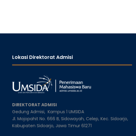
Lokasi Direktorat Admisi
DIREKTORAT ADMISI
Gedung Admisi,
Kampus 1 UMSIDA
Jl. Mojopahit No. 666 B, Sidowayah, Celep, Kec. Sidoarjo,
Kabupaten Sidoarjo, Jawa Timur 61271