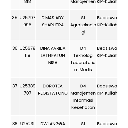
818
Manajemen
KIP-Kuliah
35
U25797
DIMAS ADY
S1
Beasiswa
995
SHAPUTRA
Agroteknolo
KIP-Kuliah
gi
36
U25678
DINA AVRILIA
D4
Beasiswa
118
LATHIFATUN
Teknologi
KIP-Kuliah
NISA
Laboratoriu
m Medis
37
U25389
DOROTEA
D4
Beasiswa
707
REGISTA FONO
Manajemen
KIP-Kuliah
Informasi
Kesehatan
38
U25231
DWI ANGGA
S1
Beasiswa