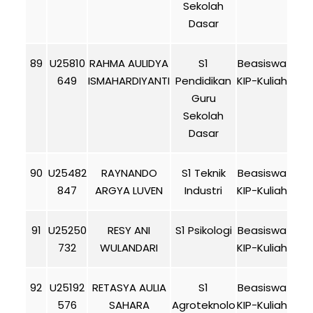
Sekolah
Dasar
89
U25810
RAHMA AULIDYA
S1
Beasiswa
649
ISMAHARDIYANTI
Pendidikan
KIP-Kuliah
Guru
Sekolah
Dasar
90
U25482
RAYNANDO
S1 Teknik
Beasiswa
847
ARGYA LUVEN
Industri
KIP-Kuliah
91
U25250
RESY ANI
S1 Psikologi
Beasiswa
732
WULANDARI
KIP-Kuliah
92
U25192
RETASYA AULIA
S1
Beasiswa
576
SAHARA
Agroteknolo
KIP-Kuliah