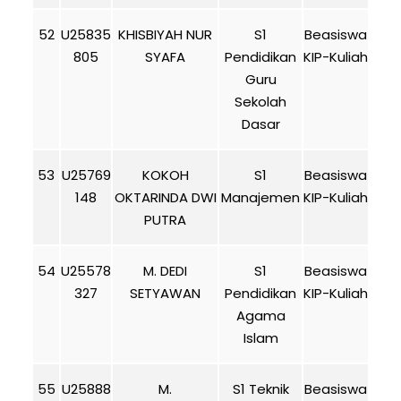
52
U25835
KHISBIYAH NUR
S1
Beasiswa
805
SYAFA
Pendidikan
KIP-Kuliah
Guru
Sekolah
Dasar
53
U25769
KOKOH
S1
Beasiswa
148
OKTARINDA DWI
Manajemen
KIP-Kuliah
PUTRA
54
U25578
M. DEDI
S1
Beasiswa
327
SETYAWAN
Pendidikan
KIP-Kuliah
Agama
Islam
55
U25888
M.
S1 Teknik
Beasiswa