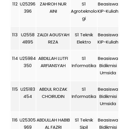
112
U25296
ZAHROH NUR
S1
Beasiswa
396
AINI
Agroteknolo
KIP-Kuliah
gi
113
U2558
ZALDI AGUSYAH
S1 Teknik
Beasiswa
4895
REZA
Elektro
KIP-Kuliah
114
U25984
ABDILLAH LUTFI
S1
Beasiswa
350
ARFIANSYAH
Informatika
Bidikmisi
Umsida
115
U25183
ABDUL ROZAK
S1
Beasiswa
454
CHOIRUDIN
Informatika
Bidikmisi
Umsida
116
U25305
ABDULLAH HABIB
S1 Teknik
Beasiswa
969
AL FAZRI
Sipil
Bidikmisi