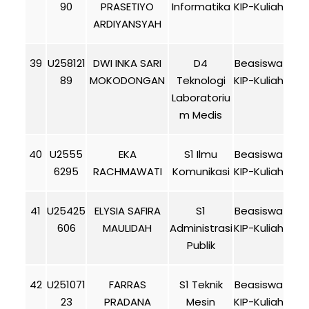
90
PRASETIYO
Informatika
KIP-Kuliah
ARDIYANSYAH
39
U258121
DWI INKA SARI
D4
Beasiswa
89
MOKODONGAN
Teknologi
KIP-Kuliah
Laboratoriu
m Medis
40
U2555
EKA
S1 Ilmu
Beasiswa
6295
RACHMAWATI
Komunikasi
KIP-Kuliah
41
U25425
ELYSIA SAFIRA
S1
Beasiswa
606
MAULIDAH
Administrasi
KIP-Kuliah
Publik
42
U251071
FARRAS
S1 Teknik
Beasiswa
23
PRADANA
Mesin
KIP-Kuliah