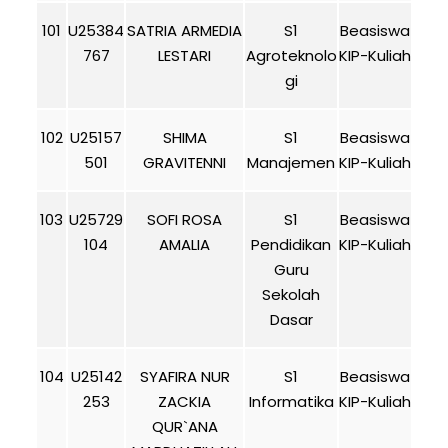
101
U25384
SATRIA ARMEDIA
S1
Beasiswa
767
LESTARI
Agroteknolo
KIP-Kuliah
gi
102
U25157
SHIMA
S1
Beasiswa
501
GRAVITENNI
Manajemen
KIP-Kuliah
103
U25729
SOFI ROSA
S1
Beasiswa
104
AMALIA
Pendidikan
KIP-Kuliah
Guru
Sekolah
Dasar
104
U25142
SYAFIRA NUR
S1
Beasiswa
253
ZACKIA
Informatika
KIP-Kuliah
QUR`ANA