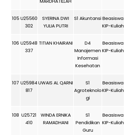
MARDHATILLAH
105
U25560
SYERINA DWI
S1 Akuntansi
Beasiswa
302
YULIA PUTRI
KIP-Kuliah
106
U25948
TITIAN KHAIRANI
D4
Beasiswa
337
Manajemen
KIP-Kuliah
Informasi
Kesehatan
107
U25984
UWAIS AL QARNI
S1
Beasiswa
817
Agroteknolo
KIP-Kuliah
gi
108
U25721
WINDA ERNIKA
S1
Beasiswa
410
RAMADHANI
Pendidikan
KIP-Kuliah
Guru