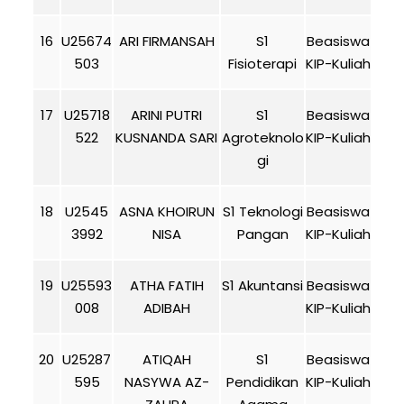
16
U25674
ARI FIRMANSAH
S1
Beasiswa
503
Fisioterapi
KIP-Kuliah
17
U25718
ARINI PUTRI
S1
Beasiswa
522
KUSNANDA SARI
Agroteknolo
KIP-Kuliah
gi
18
U2545
ASNA KHOIRUN
S1 Teknologi
Beasiswa
3992
NISA
Pangan
KIP-Kuliah
19
U25593
ATHA FATIH
S1 Akuntansi
Beasiswa
008
ADIBAH
KIP-Kuliah
20
U25287
ATIQAH
S1
Beasiswa
595
NASYWA AZ-
Pendidikan
KIP-Kuliah