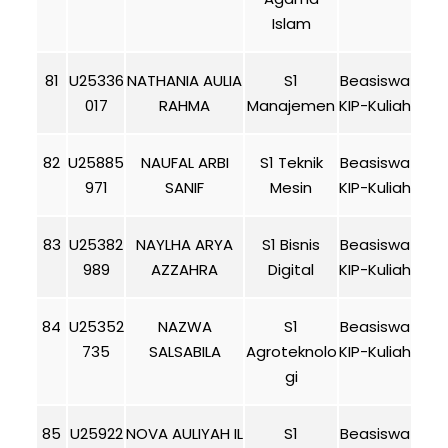
Islam
81
U25336
NATHANIA AULIA
S1
Beasiswa
017
RAHMA
Manajemen
KIP-Kuliah
82
U25885
NAUFAL ARBI
S1 Teknik
Beasiswa
971
SANIF
Mesin
KIP-Kuliah
83
U25382
NAYLHA ARYA
S1 Bisnis
Beasiswa
989
AZZAHRA
Digital
KIP-Kuliah
84
U25352
NAZWA
S1
Beasiswa
735
SALSABILA
Agroteknolo
KIP-Kuliah
gi
85
U25922
NOVA AULIYAH IL
S1
Beasiswa