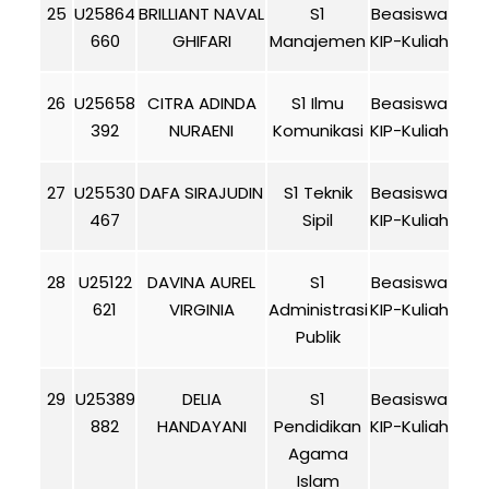
25
U25864
BRILLIANT NAVAL
S1
Beasiswa
660
GHIFARI
Manajemen
KIP-Kuliah
26
U25658
CITRA ADINDA
S1 Ilmu
Beasiswa
392
NURAENI
Komunikasi
KIP-Kuliah
27
U25530
DAFA SIRAJUDIN
S1 Teknik
Beasiswa
467
Sipil
KIP-Kuliah
28
U25122
DAVINA AUREL
S1
Beasiswa
621
VIRGINIA
Administrasi
KIP-Kuliah
Publik
29
U25389
DELIA
S1
Beasiswa
882
HANDAYANI
Pendidikan
KIP-Kuliah
Agama
Islam