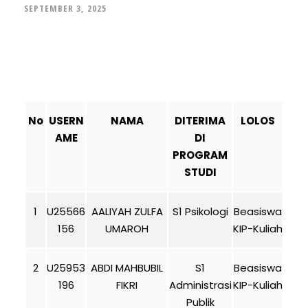
SEPTEMBER 3, 2025
No
USERN
NAMA
DITERIMA
LOLOS
AME
DI
PROGRAM
STUDI
1
U25566
AALIYAH ZULFA
S1 Psikologi
Beasiswa
156
UMAROH
KIP-Kuliah
2
U25953
ABDI MAHBUBIL
S1
Beasiswa
196
FIKRI
Administrasi
KIP-Kuliah
Publik