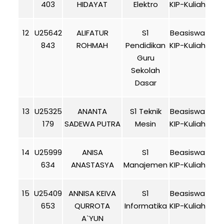
403
HIDAYAT
Elektro
KIP-Kuliah
12
U25642
ALIFATUR
S1
Beasiswa
843
ROHMAH
Pendidikan
KIP-Kuliah
Guru
Sekolah
Dasar
13
U25325
ANANTA
S1 Teknik
Beasiswa
179
SADEWA PUTRA
Mesin
KIP-Kuliah
14
U25999
ANISA
S1
Beasiswa
634
ANASTASYA
Manajemen
KIP-Kuliah
15
U25409
ANNISA KEIVA
S1
Beasiswa
653
QURROTA
Informatika
KIP-Kuliah
A`YUN