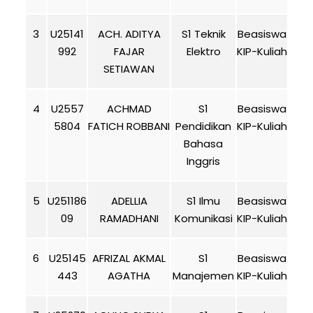
3
U25141
ACH. ADITYA
S1 Teknik
Beasiswa
992
FAJAR
Elektro
KIP-Kuliah
SETIAWAN
4
U2557
ACHMAD
S1
Beasiswa
5804
FATICH ROBBANI
Pendidikan
KIP-Kuliah
Bahasa
Inggris
5
U251186
ADELLIA
S1 Ilmu
Beasiswa
09
RAMADHANI
Komunikasi
KIP-Kuliah
6
U25145
AFRIZAL AKMAL
S1
Beasiswa
443
AGATHA
Manajemen
KIP-Kuliah