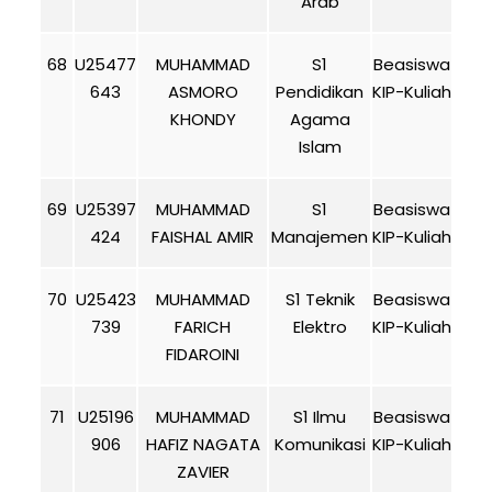
Arab
68
U25477
MUHAMMAD
S1
Beasiswa
643
ASMORO
Pendidikan
KIP-Kuliah
KHONDY
Agama
Islam
69
U25397
MUHAMMAD
S1
Beasiswa
424
FAISHAL AMIR
Manajemen
KIP-Kuliah
70
U25423
MUHAMMAD
S1 Teknik
Beasiswa
739
FARICH
Elektro
KIP-Kuliah
FIDAROINI
71
U25196
MUHAMMAD
S1 Ilmu
Beasiswa
906
HAFIZ NAGATA
Komunikasi
KIP-Kuliah
ZAVIER