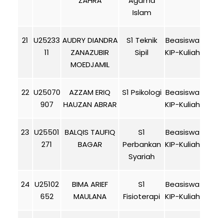
ZAHRA
Agama
Islam
21
U25233
AUDRY DIANDRA
S1 Teknik
Beasiswa
11
ZANAZUBIR
Sipil
KIP-Kuliah
MOEDJAMIL
22
U25070
AZZAM ERIQ
S1 Psikologi
Beasiswa
907
HAUZAN ABRAR
KIP-Kuliah
23
U25501
BALQIS TAUFIQ
S1
Beasiswa
271
BAGAR
Perbankan
KIP-Kuliah
Syariah
24
U25102
BIMA ARIEF
S1
Beasiswa
652
MAULANA
Fisioterapi
KIP-Kuliah