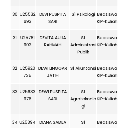
30
U25532
DEVI PUSPITA
S1 Psikologi
Beasiswa
693
SARI
KIP-Kuliah
31
U25781
DEVITA AULIA
S1
Beasiswa
903
RAHMAH
Administrasi
KIP-Kuliah
Publik
32
U25920
DEWI LINGGAR
S1 Akuntansi
Beasiswa
735
JATIH
KIP-Kuliah
33
U25633
DEWI PUSPITA
S1
Beasiswa
976
SARI
Agroteknolo
KIP-Kuliah
gi
34
U25394
DIANA SABILA
S1
Beasiswa