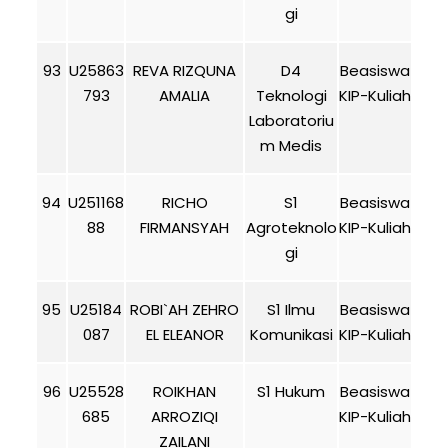
gi
93
U25863
REVA RIZQUNA
D4
Beasiswa
793
AMALIA
Teknologi
KIP-Kuliah
Laboratoriu
m Medis
94
U251168
RICHO
S1
Beasiswa
88
FIRMANSYAH
Agroteknolo
KIP-Kuliah
gi
95
U25184
ROBI`AH ZEHRO
S1 Ilmu
Beasiswa
087
EL ELEANOR
Komunikasi
KIP-Kuliah
96
U25528
ROIKHAN
S1 Hukum
Beasiswa
685
ARROZIQI
KIP-Kuliah
ZAILANI