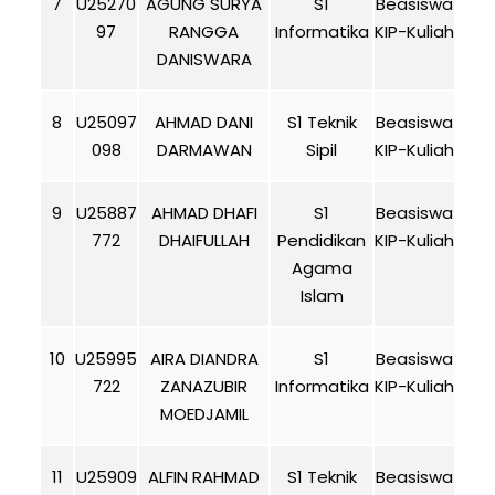
7
U25270
AGUNG SURYA
S1
Beasiswa
97
RANGGA
Informatika
KIP-Kuliah
DANISWARA
8
U25097
AHMAD DANI
S1 Teknik
Beasiswa
098
DARMAWAN
Sipil
KIP-Kuliah
9
U25887
AHMAD DHAFI
S1
Beasiswa
772
DHAIFULLAH
Pendidikan
KIP-Kuliah
Agama
Islam
10
U25995
AIRA DIANDRA
S1
Beasiswa
722
ZANAZUBIR
Informatika
KIP-Kuliah
MOEDJAMIL
11
U25909
ALFIN RAHMAD
S1 Teknik
Beasiswa