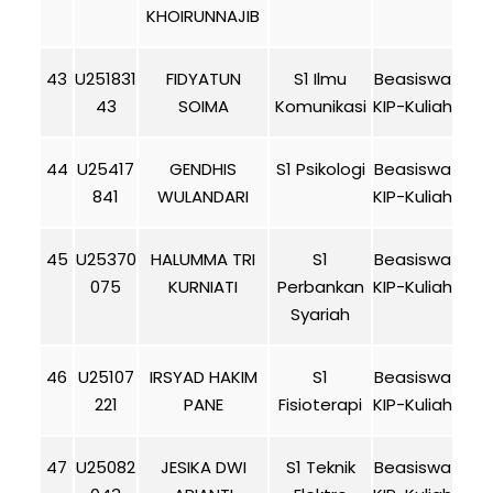
KHOIRUNNAJIB
43
U251831
FIDYATUN
S1 Ilmu
Beasiswa
43
SOIMA
Komunikasi
KIP-Kuliah
44
U25417
GENDHIS
S1 Psikologi
Beasiswa
841
WULANDARI
KIP-Kuliah
45
U25370
HALUMMA TRI
S1
Beasiswa
075
KURNIATI
Perbankan
KIP-Kuliah
Syariah
46
U25107
IRSYAD HAKIM
S1
Beasiswa
221
PANE
Fisioterapi
KIP-Kuliah
47
U25082
JESIKA DWI
S1 Teknik
Beasiswa