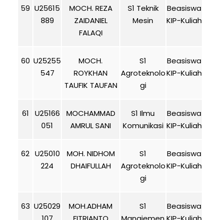
59
U25615
MOCH. REZA
S1 Teknik
Beasiswa
889
ZAIDANIEL
Mesin
KIP-Kuliah
FALAQI
60
U25255
MOCH.
S1
Beasiswa
547
ROYKHAN
Agroteknolo
KIP-Kuliah
TAUFIK TAUFAN
gi
61
U25166
MOCHAMMAD
S1 Ilmu
Beasiswa
051
AMRUL SANI
Komunikasi
KIP-Kuliah
62
U25010
MOH. NIDHOM
S1
Beasiswa
224
DHAIFULLAH
Agroteknolo
KIP-Kuliah
gi
63
U25029
MOH.ADHAM
S1
Beasiswa
107
FITRIANTO
Manajemen
KIP-Kuliah