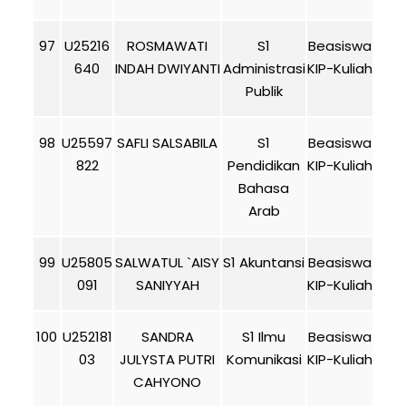
97
U25216
ROSMAWATI
S1
Beasiswa
640
INDAH DWIYANTI
Administrasi
KIP-Kuliah
Publik
98
U25597
SAFLI SALSABILA
S1
Beasiswa
822
Pendidikan
KIP-Kuliah
Bahasa
Arab
99
U25805
SALWATUL `AISY
S1 Akuntansi
Beasiswa
091
SANIYYAH
KIP-Kuliah
100
U252181
SANDRA
S1 Ilmu
Beasiswa
03
JULYSTA PUTRI
Komunikasi
KIP-Kuliah
CAHYONO