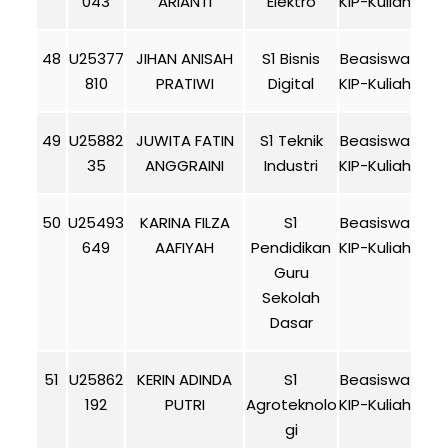
043
ARIANTI
Elektro
KIP-Kuliah
48
U25377
JIHAN ANISAH
S1 Bisnis
Beasiswa
810
PRATIWI
Digital
KIP-Kuliah
49
U25882
JUWITA FATIN
S1 Teknik
Beasiswa
35
ANGGRAINI
Industri
KIP-Kuliah
50
U25493
KARINA FILZA
S1
Beasiswa
649
AAFIYAH
Pendidikan
KIP-Kuliah
Guru
Sekolah
Dasar
51
U25862
KERIN ADINDA
S1
Beasiswa
192
PUTRI
Agroteknolo
KIP-Kuliah
gi