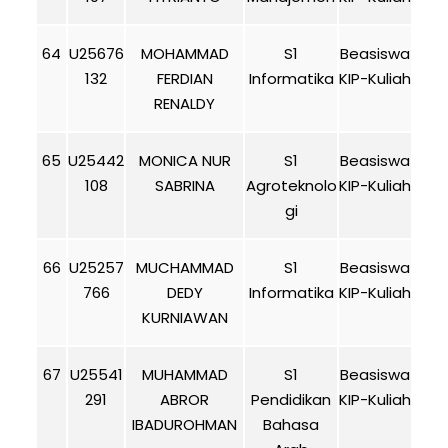
64
U25676
MOHAMMAD
S1
Beasiswa
132
FERDIAN
Informatika
KIP-Kuliah
RENALDY
65
U25442
MONICA NUR
S1
Beasiswa
108
SABRINA
Agroteknolo
KIP-Kuliah
gi
66
U25257
MUCHAMMAD
S1
Beasiswa
766
DEDY
Informatika
KIP-Kuliah
KURNIAWAN
67
U25541
MUHAMMAD
S1
Beasiswa
291
ABROR
Pendidikan
KIP-Kuliah
IBADUROHMAN
Bahasa