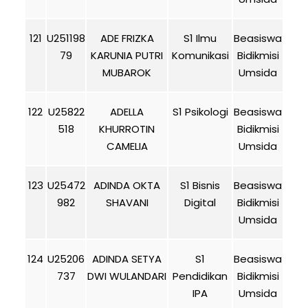
121
U251198
ADE FRIZKA
S1 Ilmu
Beasiswa
79
KARUNIA PUTRI
Komunikasi
Bidikmisi
MUBAROK
Umsida
122
U25822
ADELLA
S1 Psikologi
Beasiswa
518
KHURROTIN
Bidikmisi
CAMELIA
Umsida
123
U25472
ADINDA OKTA
S1 Bisnis
Beasiswa
982
SHAVANI
Digital
Bidikmisi
Umsida
124
U25206
ADINDA SETYA
S1
Beasiswa
737
DWI WULANDARI
Pendidikan
Bidikmisi
IPA
Umsida