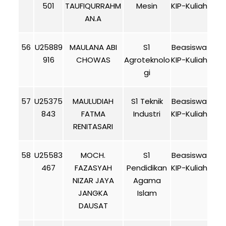
501
TAUFIQURRAHM
Mesin
KIP-Kuliah
AN.A
56
U25889
MAULANA ABI
S1
Beasiswa
916
CHOWAS
Agroteknolo
KIP-Kuliah
gi
57
U25375
MAULUDIAH
S1 Teknik
Beasiswa
843
FATMA
Industri
KIP-Kuliah
RENITASARI
58
U25583
MOCH.
S1
Beasiswa
467
FAZASYAH
Pendidikan
KIP-Kuliah
NIZAR JAYA
Agama
JANGKA
Islam
DAUSAT