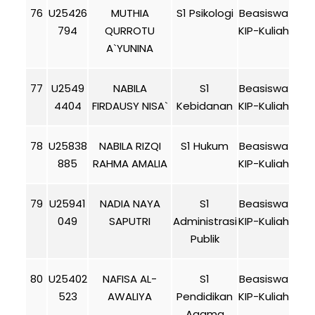
76
U25426
MUTHIA
S1 Psikologi
Beasiswa
794
QURROTU
KIP-Kuliah
A`YUNINA
77
U2549
NABILA
S1
Beasiswa
4404
FIRDAUSY NISA`
Kebidanan
KIP-Kuliah
78
U25838
NABILA RIZQI
S1 Hukum
Beasiswa
885
RAHMA AMALIA
KIP-Kuliah
79
U25941
NADIA NAYA
S1
Beasiswa
049
SAPUTRI
Administrasi
KIP-Kuliah
Publik
80
U25402
NAFISA AL-
S1
Beasiswa
523
AWALIYA
Pendidikan
KIP-Kuliah
Agama